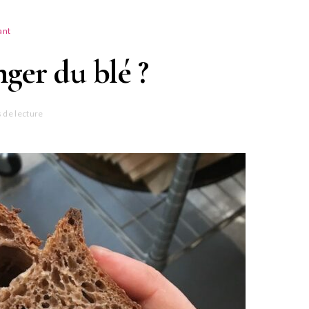
ant
nger du blé ?
 de lecture