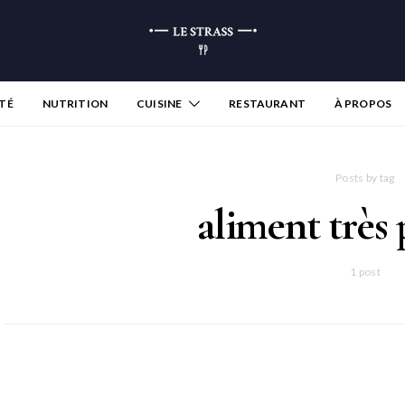
TÉ
NUTRITION
CUISINE
RESTAURANT
À PROPOS
Posts by tag
aliment très
1 post