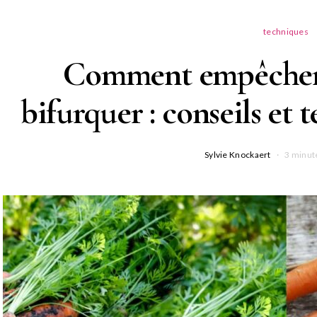
techniques
Comment empêcher l
bifurquer : conseils et 
Sylvie Knockaert
3 minut