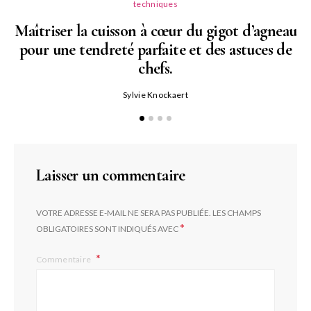
techniques
Maîtriser la cuisson à cœur du gigot d’agneau
pour une tendreté parfaite et des astuces de
N
chefs.
P
Sylvie Knockaert
Laisser un commentaire
VOTRE ADRESSE E-MAIL NE SERA PAS PUBLIÉE.
LES CHAMPS
*
OBLIGATOIRES SONT INDIQUÉS AVEC
Commentaire