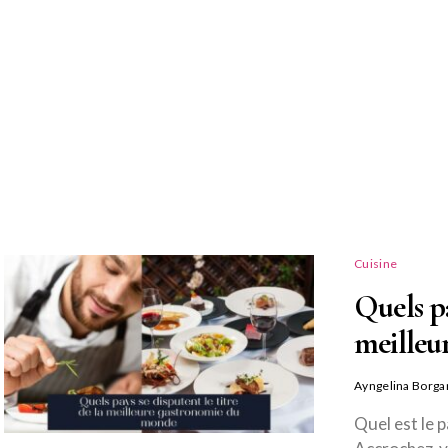
Cuisine
Quels pa
meilleu
Ayngelina Borga
Quel est le 