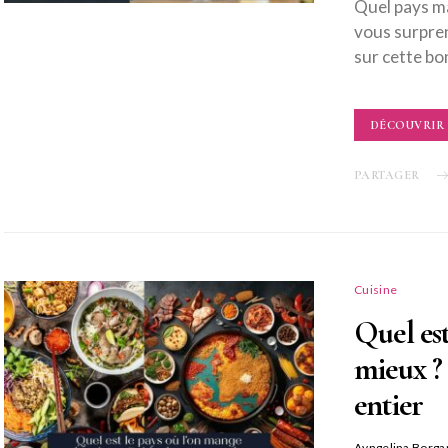
Quel pays ma
vous surpre
sur cette bon
DÉCOUVRIR
PARTAGER
Cuisine
Quel est
mieux ?
entier
Ayngelina Borga