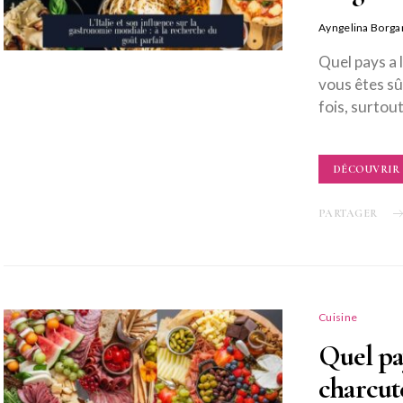
Ayngelina Borga
Quel pays a 
vous êtes sû
fois, surtou
DÉCOUVRIR
PARTAGER
Cuisine
Quel pa
charcut