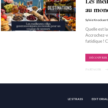
Les meil
au mond
Sylvie Knockaert
Quelle est l
Accrochez-vo
fatidique ! C
DÉCOUVRIR
PARTAGER
LE STRASS
EDITORIAL