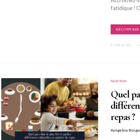
Accrochez-vo
fatidique ! C
DÉCOUVRIR
PARTAGER
Nutrition
Quel pay
différen
repas ?
Ayngelina Borga