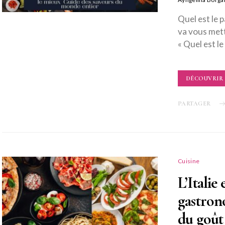
Quel est le 
va vous mettr
« Quel est l
DÉCOUVRIR
PARTAGER
Cuisine
L’Italie
gastron
du goût 