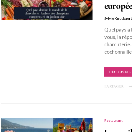
europée
Sylvie Knockaert
Quel pays a 
vous, la rép
charcuterie…
cochonnaille
DÉCOUVRIR
PARTAGER
Restaurant