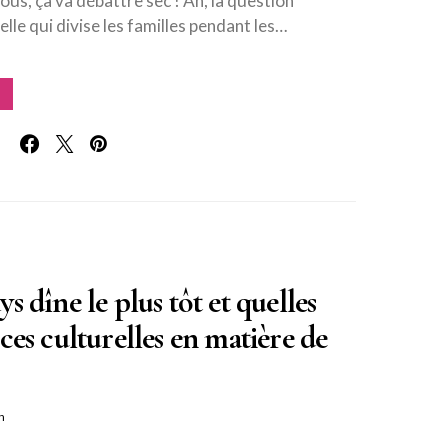
us, ça va débattre sec ! Ah, la question
elle qui divise les familles pendant les…
s dîne le plus tôt et quelles
ces culturelles en matière de
n