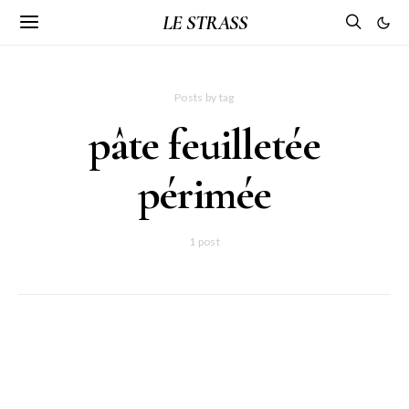
LE STRASS
Posts by tag
pâte feuilletée
périmée
1 post