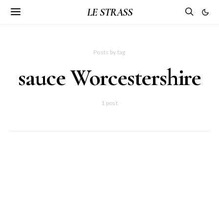
LE STRASS
Posts by tag
sauce Worcestershire
1 post