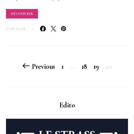
DÉCOUVRIR
PARTAGER
Pagination
Previous
1
…
18
19
20
des
publications
Edito