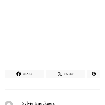
SHARE
TWEET
Sylvie Knockaert