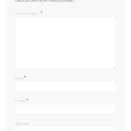
OBLIGATOIRES SONT INDIQUÉS AVEC
Commentaire
*
Nom
*
E-mail
Site web