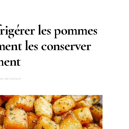
éfrigérer les pommes
ment les conserver
ment
es de lecture