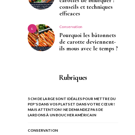
carottes de bifurquer :
conseils et techniques
efficaces
Conservation
6
Pourquoi les bâtonnets
de carotte deviennent-
ils mous avec le temps ?
Rubriques
5 CM DE LARGE SONT IDÉALES POUR METTRE DU
PEP'S DANS VOS PLATS ET DANS VOTRE CŒUR !
MAIS ATTENTION ! NE DEMANDEZ PAS DE
LARDONS À UN BOUCHER AMÉRICAIN
CONSERVATION