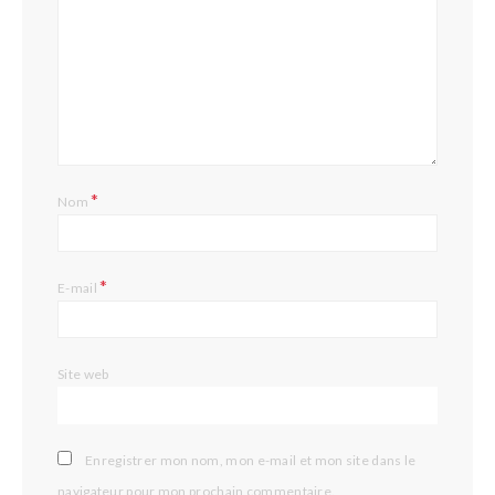
*
Nom
*
E-mail
Site web
Enregistrer mon nom, mon e-mail et mon site dans le
navigateur pour mon prochain commentaire.