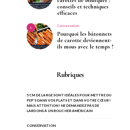
carottes de bifurquer :
conseils et techniques
efficaces
Conservation
6
Pourquoi les bâtonnets
de carotte deviennent-
ils mous avec le temps ?
Rubriques
5 CM DE LARGE SONT IDÉALES POUR METTRE DU
PEP'S DANS VOS PLATS ET DANS VOTRE CŒUR !
MAIS ATTENTION ! NE DEMANDEZ PAS DE
LARDONS À UN BOUCHER AMÉRICAIN
CONSERVATION