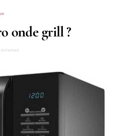
ion
o onde grill ?
 de lecture