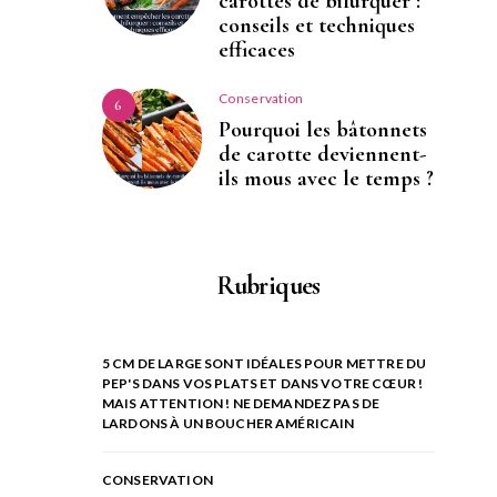
carottes de bifurquer :
conseils et techniques
efficaces
Conservation
6
Pourquoi les bâtonnets
de carotte deviennent-
ils mous avec le temps ?
Rubriques
5 CM DE LARGE SONT IDÉALES POUR METTRE DU
PEP'S DANS VOS PLATS ET DANS VOTRE CŒUR !
MAIS ATTENTION ! NE DEMANDEZ PAS DE
LARDONS À UN BOUCHER AMÉRICAIN
CONSERVATION