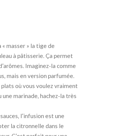
à « masser » la tige de
uleau à pâtisserie. Ça permet
m d’arômes. Imaginez-la comme
us, mais en version parfumée.
 plats où vous voulez vraiment
u une marinade, hachez-la très
 sauces, l’infusion est une
er la citronnelle dans le
ceur. C’est parfait pour une