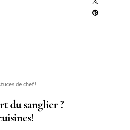
stuces de chef!
t du sanglier ?
uisines!