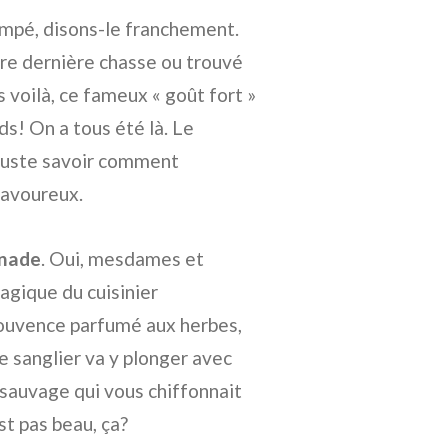
rempé, disons-le franchement.
tre dernière chasse ou trouvé
 voilà, ce fameux « goût fort »
s! On a tous été là. Le
t juste savoir comment
savoureux.
inade
. Oui, mesdames et
agique du cuisinier
jouvence parfumé aux herbes,
 sanglier va y plonger avec
t sauvage qui vous chiffonnait
t pas beau, ça?