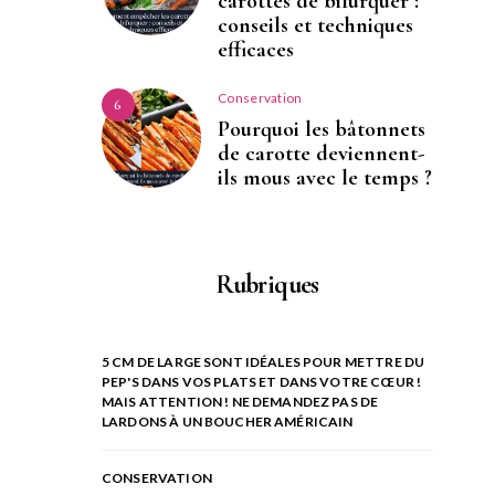
carottes de bifurquer :
conseils et techniques
efficaces
Conservation
6
Pourquoi les bâtonnets
de carotte deviennent-
ils mous avec le temps ?
Rubriques
5 CM DE LARGE SONT IDÉALES POUR METTRE DU
PEP'S DANS VOS PLATS ET DANS VOTRE CŒUR !
MAIS ATTENTION ! NE DEMANDEZ PAS DE
LARDONS À UN BOUCHER AMÉRICAIN
CONSERVATION