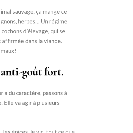
 animal sauvage, ça mange ce
mpignons, herbes… Un régime
s cochons d’élevage, qui se
 affirmée dans la viande.
nimaux!
anti-goût fort.
r a du caractère, passons à
. Elle va agir à plusieurs
les épices, le vin, tout ce que