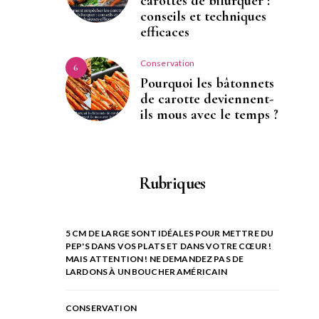
carottes de bifurquer :
conseils et techniques
efficaces
Conservation
6
Pourquoi les bâtonnets
de carotte deviennent-
ils mous avec le temps ?
Rubriques
5 CM DE LARGE SONT IDÉALES POUR METTRE DU
PEP'S DANS VOS PLATS ET DANS VOTRE CŒUR !
MAIS ATTENTION ! NE DEMANDEZ PAS DE
LARDONS À UN BOUCHER AMÉRICAIN
CONSERVATION