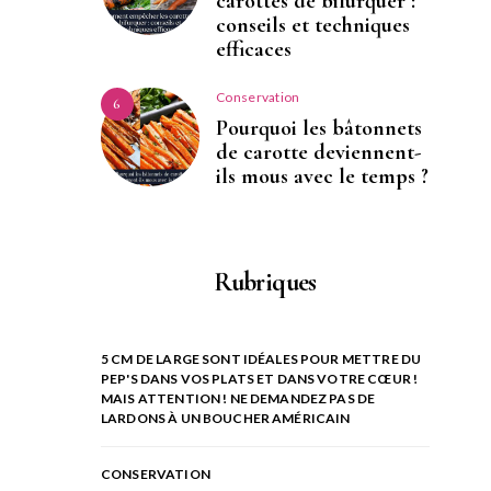
carottes de bifurquer :
conseils et techniques
efficaces
Conservation
6
Pourquoi les bâtonnets
de carotte deviennent-
ils mous avec le temps ?
Rubriques
5 CM DE LARGE SONT IDÉALES POUR METTRE DU
PEP'S DANS VOS PLATS ET DANS VOTRE CŒUR !
MAIS ATTENTION ! NE DEMANDEZ PAS DE
LARDONS À UN BOUCHER AMÉRICAIN
CONSERVATION