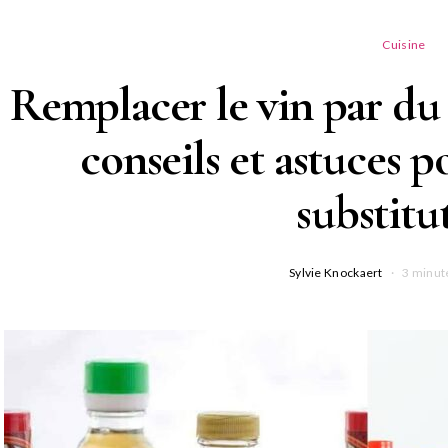
Cuisine
Remplacer le vin par du v
conseils et astuces p
substitu
Sylvie Knockaert
3 minut