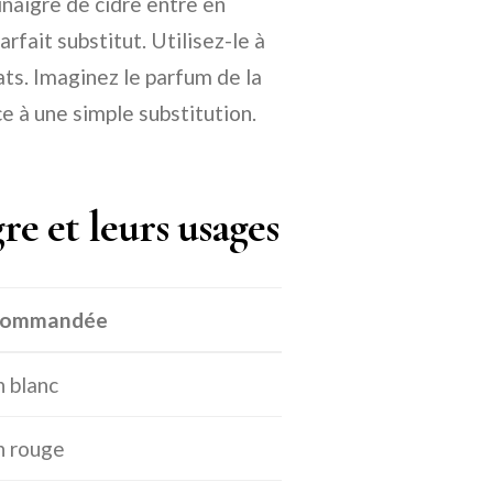
inaigre de cidre entre en
rfait substitut. Utilisez-le à
ats. Imaginez le parfum de la
âce à une simple substitution.
re et leurs usages
recommandée
n blanc
n rouge