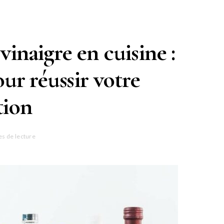
inaigre en cuisine :
our réussir votre
tion
es de lecture