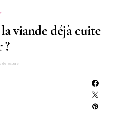
te
a viande déjà cuite
 ?
 de lecture