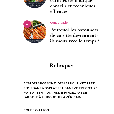
carottes de bifurquer :
conseils et techniques
efficaces
Conservation
6
Pourquoi les bâtonnets
de carotte deviennent-
ils mous avec le temps ?
Rubriques
5 CM DE LARGE SONT IDÉALES POUR METTRE DU
PEP'S DANS VOS PLATS ET DANS VOTRE CŒUR !
MAIS ATTENTION ! NE DEMANDEZ PAS DE
LARDONS À UN BOUCHER AMÉRICAIN
CONSERVATION