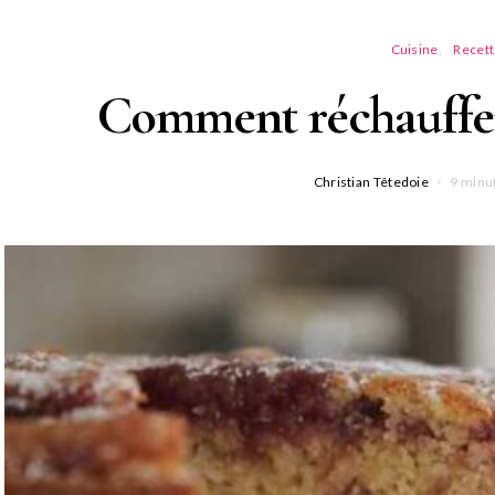
Cuisine
Recet
Comment réchauffer
Christian Têtedoie
9 minu