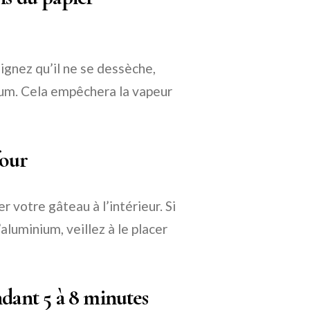
aignez qu’il ne se dessèche,
ium. Cela empêchera la vapeur
four
r votre gâteau à l’intérieur. Si
luminium, veillez à le placer
ndant 5 à 8 minutes