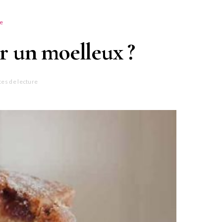
te
 un moelleux ?
tes de lecture