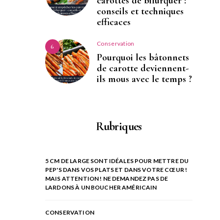
carottes de bifurquer :
conseils et techniques
efficaces
Conservation
6
Pourquoi les bâtonnets
de carotte deviennent-
ils mous avec le temps ?
Rubriques
5 CM DE LARGE SONT IDÉALES POUR METTRE DU
PEP'S DANS VOS PLATS ET DANS VOTRE CŒUR !
MAIS ATTENTION ! NE DEMANDEZ PAS DE
LARDONS À UN BOUCHER AMÉRICAIN
CONSERVATION