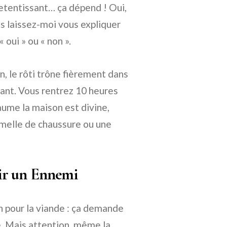
retentissant… ça dépend ! Oui,
is laissez-moi vous expliquer
 oui » ou « non ».
n, le rôti trône fièrement dans
dant. Vous rentrez 10 heures
ume la maison est divine,
emelle de chaussure ou une
ir un Ennemi
n pour la viande : ça demande
se. Mais attention, même la