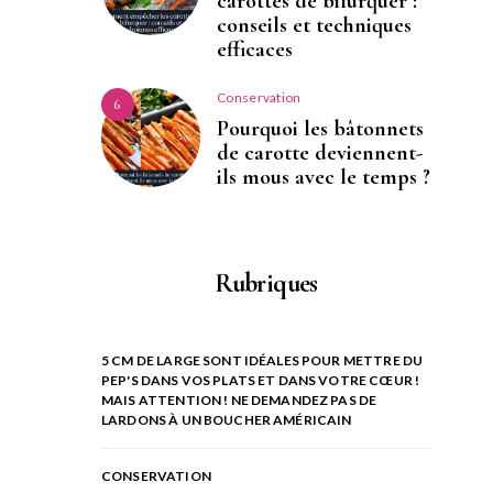
carottes de bifurquer :
conseils et techniques
efficaces
Conservation
6
Pourquoi les bâtonnets
de carotte deviennent-
ils mous avec le temps ?
Rubriques
5 CM DE LARGE SONT IDÉALES POUR METTRE DU
PEP'S DANS VOS PLATS ET DANS VOTRE CŒUR !
MAIS ATTENTION ! NE DEMANDEZ PAS DE
LARDONS À UN BOUCHER AMÉRICAIN
CONSERVATION