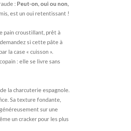
raude :
Peut-on, oui ou non,
is, est un oui retentissant !
 pain croustillant, prêt à
 demandez si cette pâte à
r la case « cuisson ».
pain : elle se livre sans
r de la charcuterie espagnole.
fice. Sa texture fondante,
r généreusement sur une
ême un cracker pour les plus