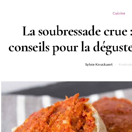
Cuisine
La soubressade crue :
conseils pour la déguste
Sylvie Knockaert
4 minut