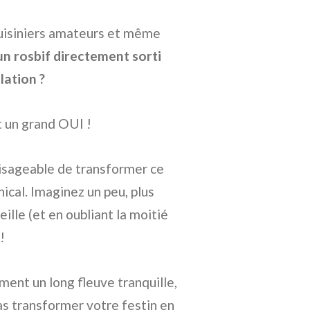
 cuisiniers amateurs et même
 un rosbif directement sorti
lation ?
t un grand OUI !
visageable de transformer ce
ical. Imaginez un peu, plus
eille (et en oubliant la moitié
!
ement un long fleuve tranquille,
pas transformer votre festin en