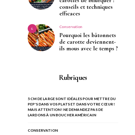
carottes de bifurquer :
conseils et techniques
efficaces
Conservation
6
Pourquoi les bâtonnets
de carotte deviennent-
ils mous avec le temps ?
Rubriques
5 CM DE LARGE SONT IDÉALES POUR METTRE DU
PEP'S DANS VOS PLATS ET DANS VOTRE CŒUR !
MAIS ATTENTION ! NE DEMANDEZ PAS DE
LARDONS À UN BOUCHER AMÉRICAIN
CONSERVATION