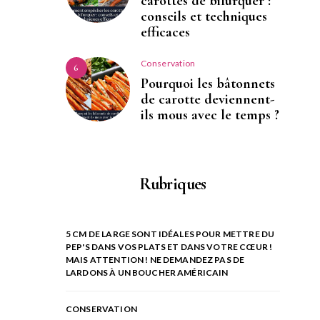
carottes de bifurquer :
conseils et techniques
efficaces
Conservation
6
Pourquoi les bâtonnets
de carotte deviennent-
ils mous avec le temps ?
Rubriques
5 CM DE LARGE SONT IDÉALES POUR METTRE DU
PEP'S DANS VOS PLATS ET DANS VOTRE CŒUR !
MAIS ATTENTION ! NE DEMANDEZ PAS DE
LARDONS À UN BOUCHER AMÉRICAIN
CONSERVATION