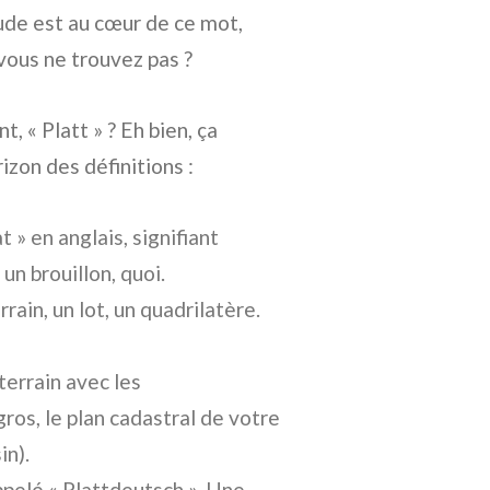
tude est au cœur de ce mot,
vous ne trouvez pas ?
, « Platt » ? Eh bien, ça
zon des définitions :
 » en anglais, signifiant
un brouillon, quoi.
rrain, un lot, un quadrilatère.
 terrain avec les
ros, le plan cadastral de votre
in).
ppelé « Plattdeutsch ». Une