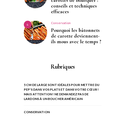
carottes de bifurquer :
conseils et techniques
efficaces
Conservation
6
Pourquoi les bâtonnets
de carotte deviennent-
ils mous avec le temps ?
Rubriques
5 CM DE LARGE SONT IDÉALES POUR METTRE DU
PEP'S DANS VOS PLATS ET DANS VOTRE CŒUR !
MAIS ATTENTION ! NE DEMANDEZ PAS DE
LARDONS À UN BOUCHER AMÉRICAIN
CONSERVATION