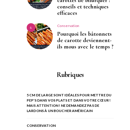
carottes de bifurquer :
conseils et techniques
efficaces
Conservation
6
Pourquoi les bâtonnets
de carotte deviennent-
ils mous avec le temps ?
Rubriques
5 CM DE LARGE SONT IDÉALES POUR METTRE DU
PEP'S DANS VOS PLATS ET DANS VOTRE CŒUR !
MAIS ATTENTION ! NE DEMANDEZ PAS DE
LARDONS À UN BOUCHER AMÉRICAIN
CONSERVATION