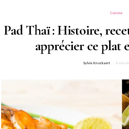
Cuisine
Pad Thaï : Histoire, rece
apprécier ce plat
Sylvie Knockaert
8 minut