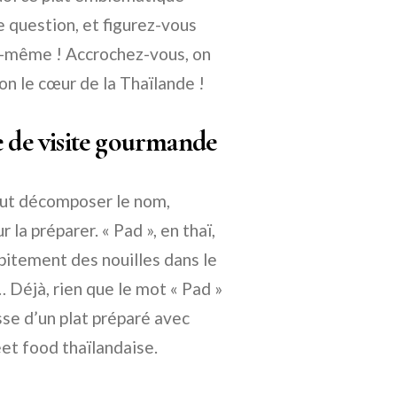
e question, et figurez-vous
ui-même ! Accrochez-vous, on
ion le cœur de la Thaïlande !
e de visite gourmande
faut décomposer le nom,
la préparer. « Pad », en thaï,
répitement des nouilles dans le
… Déjà, rien que le mot « Pad »
sse d’un plat préparé avec
eet food thaïlandaise.