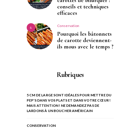
carottes de bifurquer :
conseils et techniques
efficaces
Conservation
6
Pourquoi les bâtonnets
de carotte deviennent-
ils mous avec le temps ?
Rubriques
5 CM DE LARGE SONT IDÉALES POUR METTRE DU
PEP'S DANS VOS PLATS ET DANS VOTRE CŒUR !
MAIS ATTENTION ! NE DEMANDEZ PAS DE
LARDONS À UN BOUCHER AMÉRICAIN
CONSERVATION