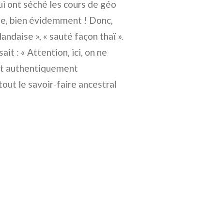
qui ont séché les cours de géo
ande, bien évidemment ! Donc,
ïlandaise », « sauté façon thaï ».
it : « Attention, ici, on ne
lat authentiquement
tout le savoir-faire ancestral