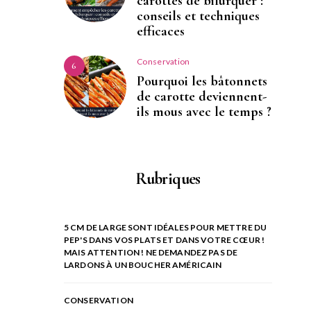
carottes de bifurquer :
conseils et techniques
efficaces
Conservation
6
Pourquoi les bâtonnets
de carotte deviennent-
ils mous avec le temps ?
Rubriques
5 CM DE LARGE SONT IDÉALES POUR METTRE DU
PEP'S DANS VOS PLATS ET DANS VOTRE CŒUR !
MAIS ATTENTION ! NE DEMANDEZ PAS DE
LARDONS À UN BOUCHER AMÉRICAIN
CONSERVATION