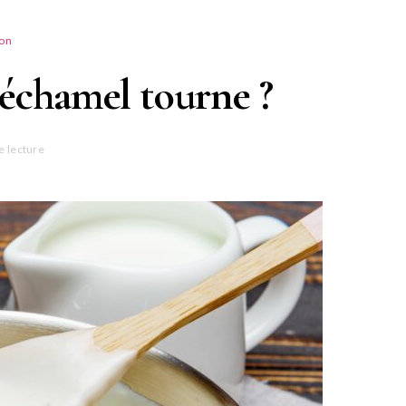
ion
échamel tourne ?
e lecture