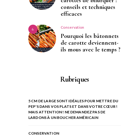
carottes de bifurquer :
conseils et techniques
efficaces
Conservation
6
Pourquoi les bâtonnets
de carotte deviennent-
ils mous avec le temps ?
Rubriques
5 CM DE LARGE SONT IDÉALES POUR METTRE DU
PEP'S DANS VOS PLATS ET DANS VOTRE CŒUR !
MAIS ATTENTION ! NE DEMANDEZ PAS DE
LARDONS À UN BOUCHER AMÉRICAIN
CONSERVATION