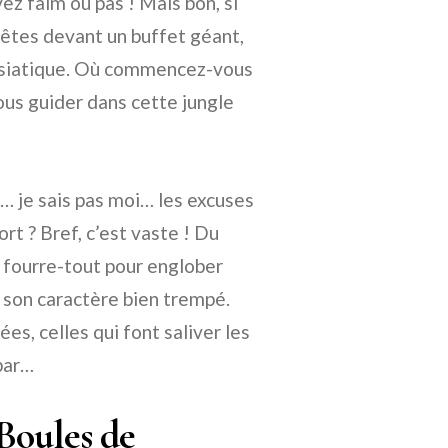
ez faim ou pas ! Mais bon, si
 êtes devant un buffet géant,
 asiatique. Où commencez-vous
vous guider dans cette jungle
e… je sais pas moi… les excuses
ort ? Bref, c’est vaste ! Du
me fourre-tout pour englober
c son caractère bien trempé.
es, celles qui font saliver les
par…
Boules de