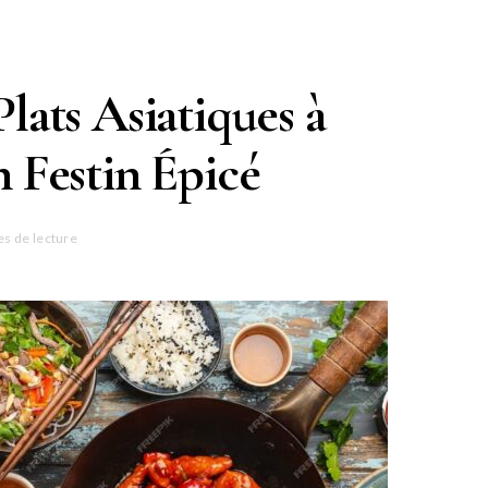
lats Asiatiques à
 Festin Épicé
es de lecture