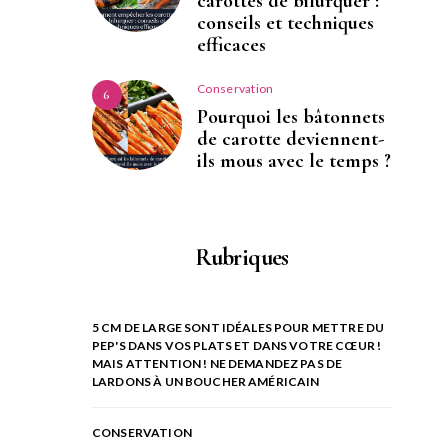
carottes de bifurquer :
conseils et techniques
efficaces
Conservation
6
Pourquoi les bâtonnets
de carotte deviennent-
ils mous avec le temps ?
Rubriques
5 CM DE LARGE SONT IDÉALES POUR METTRE DU
PEP'S DANS VOS PLATS ET DANS VOTRE CŒUR !
MAIS ATTENTION ! NE DEMANDEZ PAS DE
LARDONS À UN BOUCHER AMÉRICAIN
CONSERVATION