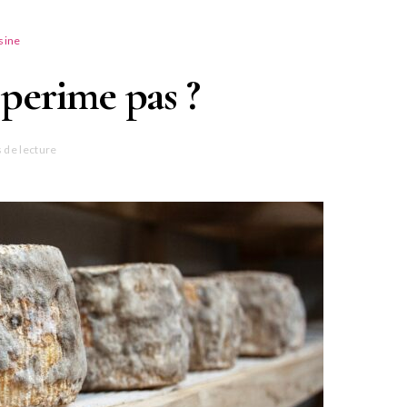
sine
perime pas ?
 de lecture