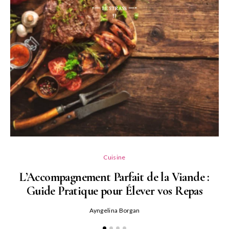
L
Cuisine
L’Accompagnement Parfait de la Viande :
Guide Pratique pour Élever vos Repas
Ayngelina Borgan