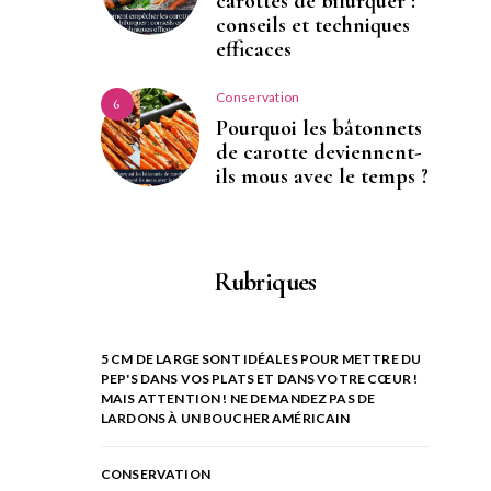
carottes de bifurquer :
conseils et techniques
efficaces
Conservation
6
Pourquoi les bâtonnets
de carotte deviennent-
ils mous avec le temps ?
Rubriques
5 CM DE LARGE SONT IDÉALES POUR METTRE DU
PEP'S DANS VOS PLATS ET DANS VOTRE CŒUR !
MAIS ATTENTION ! NE DEMANDEZ PAS DE
LARDONS À UN BOUCHER AMÉRICAIN
CONSERVATION