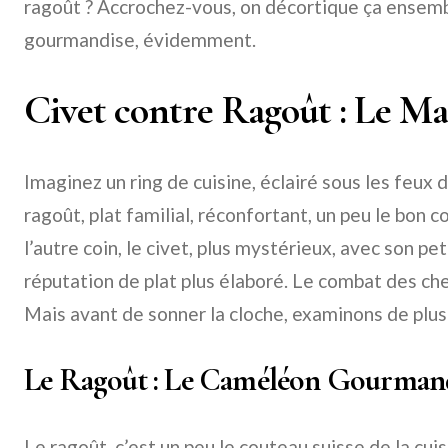
ragoût ? Accrochez-vous, on décortique ça ensem
gourmandise, évidemment.
Civet contre Ragoût : Le Ma
Imaginez un ring de cuisine, éclairé sous les feux d
ragoût, plat familial, réconfortant, un peu le bon 
l’autre coin, le civet, plus mystérieux, avec son p
réputation de plat plus élaboré. Le combat des c
Mais avant de sonner la cloche, examinons de plu
Le Ragoût : Le Caméléon Gourman
Le ragoût, c’est un peu le couteau suisse de la cuis