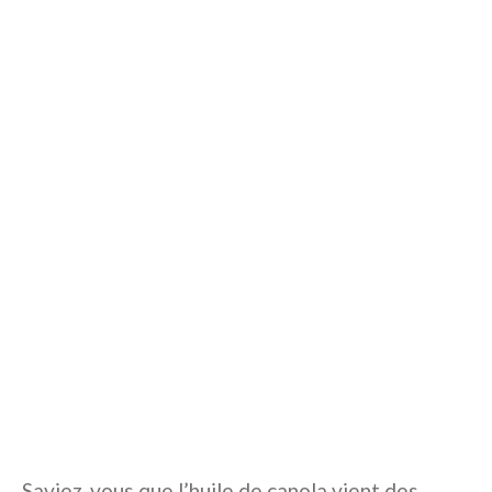
Saviez-vous que l’huile de canola vient des