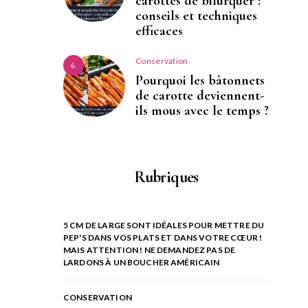
carottes de bifurquer :
conseils et techniques
efficaces
Conservation
6
Pourquoi les bâtonnets
de carotte deviennent-
ils mous avec le temps ?
Rubriques
5 CM DE LARGE SONT IDÉALES POUR METTRE DU
PEP'S DANS VOS PLATS ET DANS VOTRE CŒUR !
MAIS ATTENTION ! NE DEMANDEZ PAS DE
LARDONS À UN BOUCHER AMÉRICAIN
CONSERVATION