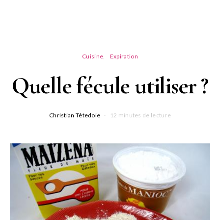
Cuisine
Expiration
Quelle fécule utiliser ?
Christian Têtedoie
12 minutes de lecture