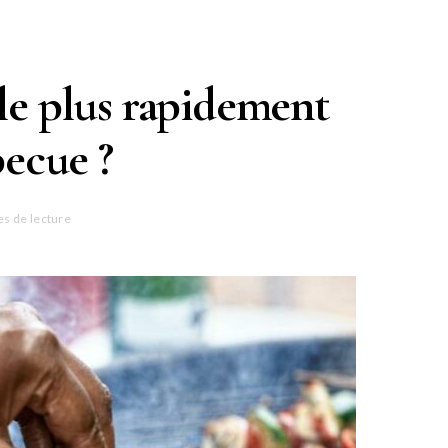
 le plus rapidement
becue ?
es de lecture