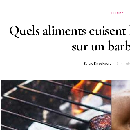
Cuisine
Quels aliments cuisent
sur un bar
Sylvie Knockaert
3 minut