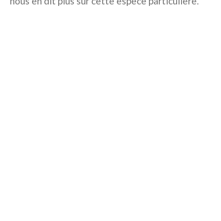
nous en dit plus sur cette espèce particulière.