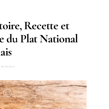
oire, Recette et
le du Plat National
ais
 de lecture