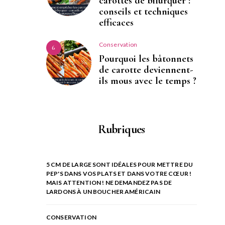
carottes de bifurquer :
conseils et techniques
efficaces
Conservation
6
Pourquoi les bâtonnets
de carotte deviennent-
ils mous avec le temps ?
Rubriques
5 CM DE LARGE SONT IDÉALES POUR METTRE DU
PEP'S DANS VOS PLATS ET DANS VOTRE CŒUR !
MAIS ATTENTION ! NE DEMANDEZ PAS DE
LARDONS À UN BOUCHER AMÉRICAIN
CONSERVATION