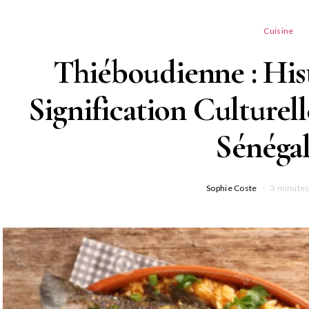
Cuisine
Thiéboudienne : Hist
Signification Culturel
Sénégal
Sophie Coste
3 minutes