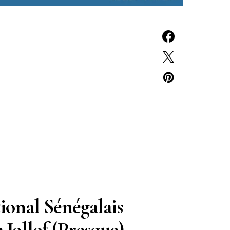
ional Sénégalais
 Jollof (Presque)