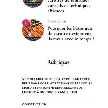
carottes de bifurquer :
conseils et techniques
efficaces
Conservation
6
Pourquoi les bâtonnets
de carotte deviennent-
ils mous avec le temps ?
Rubriques
5 CM DE LARGE SONT IDÉALES POUR METTRE DU
PEP'S DANS VOS PLATS ET DANS VOTRE CŒUR !
MAIS ATTENTION ! NE DEMANDEZ PAS DE
LARDONS À UN BOUCHER AMÉRICAIN
CONSERVATION