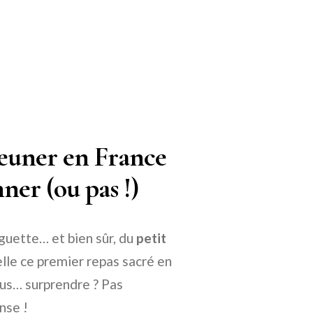
jeuner en France
ner (ou pas !)
aguette… et bien sûr, du
petit
le ce premier repas sacré en
ous… surprendre ? Pas
nse !