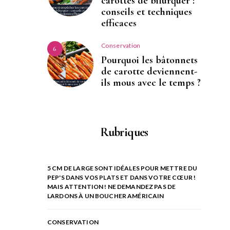
carottes de bifurquer :
conseils et techniques
efficaces
Conservation
6
Pourquoi les bâtonnets
de carotte deviennent-
ils mous avec le temps ?
Rubriques
5 CM DE LARGE SONT IDÉALES POUR METTRE DU
PEP'S DANS VOS PLATS ET DANS VOTRE CŒUR !
MAIS ATTENTION ! NE DEMANDEZ PAS DE
LARDONS À UN BOUCHER AMÉRICAIN
CONSERVATION