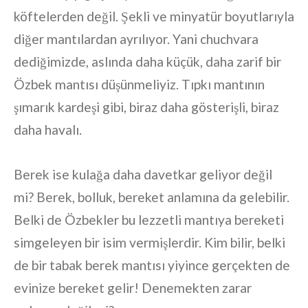
köftelerden değil. Şekli ve minyatür boyutlarıyla
diğer mantılardan ayrılıyor. Yani chuchvara
dediğimizde, aslında daha küçük, daha zarif bir
Özbek mantısı düşünmeliyiz. Tıpkı mantının
şımarık kardeşi gibi, biraz daha gösterişli, biraz
daha havalı.
Berek ise kulağa daha davetkar geliyor değil
mi? Berek, bolluk, bereket anlamına da gelebilir.
Belki de Özbekler bu lezzetli mantıya bereketi
simgeleyen bir isim vermişlerdir. Kim bilir, belki
de bir tabak berek mantısı yiyince gerçekten de
evinize bereket gelir! Denemekten zarar