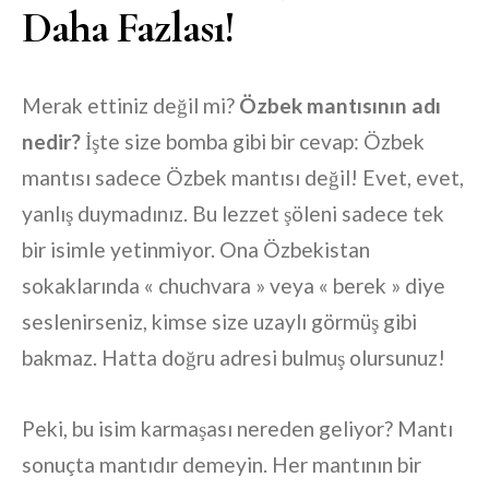
Daha Fazlası!
Merak ettiniz değil mi?
Özbek mantısının adı
nedir?
İşte size bomba gibi bir cevap: Özbek
mantısı sadece Özbek mantısı değil! Evet, evet,
yanlış duymadınız. Bu lezzet şöleni sadece tek
bir isimle yetinmiyor. Ona Özbekistan
sokaklarında « chuchvara » veya « berek » diye
seslenirseniz, kimse size uzaylı görmüş gibi
bakmaz. Hatta doğru adresi bulmuş olursunuz!
Peki, bu isim karmaşası nereden geliyor? Mantı
sonuçta mantıdır demeyin. Her mantının bir