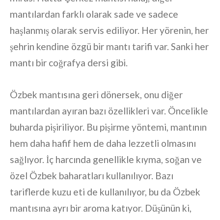
mantılardan farklı olarak sade ve sadece
haşlanmış olarak servis ediliyor. Her yörenin, her
şehrin kendine özgü bir mantı tarifi var. Sanki her
mantı bir coğrafya dersi gibi.
Özbek mantısına geri dönersek, onu diğer
mantılardan ayıran bazı özellikleri var. Öncelikle
buharda pişiriliyor. Bu pişirme yöntemi, mantının
hem daha hafif hem de daha lezzetli olmasını
sağlıyor. İç harcında genellikle kıyma, soğan ve
özel Özbek baharatları kullanılıyor. Bazı
tariflerde kuzu eti de kullanılıyor, bu da Özbek
mantısına ayrı bir aroma katıyor. Düşünün ki,