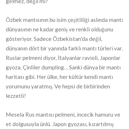
gelmez, değil mi?
Özbek mantısının bu isim çeşitliliği aslında mantı
dünyasının ne kadar geniş ve renkli olduğunu
gösteriyor. Sadece Özbekistan’da değil,
dünyanın dört bir yanında farklı mantı türleri var.
Ruslar pelmeni diyor, İtalyanlar ravioli, Japonlar
gyoza, Çinliler dumpling… Sanki dünya bir mantı
haritası gibi. Her ülke, her kültür kendi mantı
yorumunu yaratmış. Ve hepsi de birbirinden
lezzetli!
Mesela Rus mantısı pelmeni, incecik hamuru ve
et dolgusuyla ünlü. Japon gyozası, kızartılmış