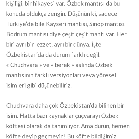
kişiliği, bir hikayesi var. Özbek mantısı da bu
konuda oldukça zengin. Düşünün ki, sadece
Türkiye’de bile Kayseri mantısı, Sinop mantısı,
Bodrum mantısı diye çeşit çeşit mantı var. Her
biri ayrı bir lezzet, ayrı bir dünya. İşte
Özbekistan’da da durum farklı değil.
« Chuchvara » ve « berek » aslında Özbek
mantısının farklı versiyonları veya yöresel
isimleri gibi düşünebiliriz.
Chuchvara daha çok Özbekistan’da bilinen bir
isim. Hatta bazı kaynaklar çuçvarayı Özbek
köftesi olarak da tanımlıyor. Ama durun, hemen
köfte deyip geçmeyin! Bu köfte bildiğimiz