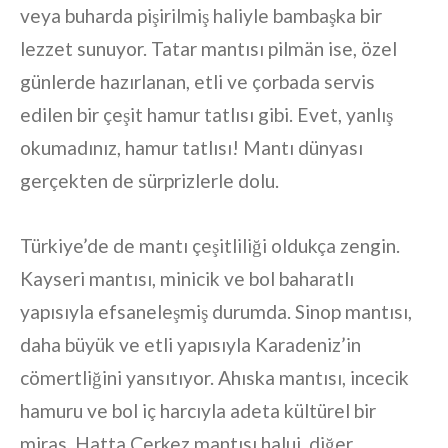
veya buharda pişirilmiş haliyle bambaşka bir
lezzet sunuyor. Tatar mantısı pilmän ise, özel
günlerde hazırlanan, etli ve çorbada servis
edilen bir çeşit hamur tatlısı gibi. Evet, yanlış
okumadınız, hamur tatlısı! Mantı dünyası
gerçekten de sürprizlerle dolu.
Türkiye’de de mantı çeşitliliği oldukça zengin.
Kayseri mantısı, minicik ve bol baharatlı
yapısıyla efsaneleşmiş durumda. Sinop mantısı,
daha büyük ve etli yapısıyla Karadeniz’in
cömertliğini yansıtıyor. Ahıska mantısı, incecik
hamuru ve bol iç harcıyla adeta kültürel bir
miras. Hatta Çerkez mantısı haluj, diğer