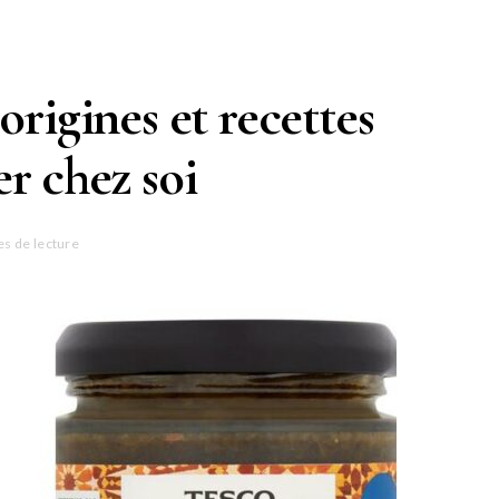
origines et recettes
er chez soi
es de lecture