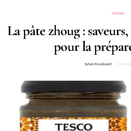
Cuisine
La pâte zhoug : saveurs, 
pour la prépar
Sylvie Knockaert
3 minut