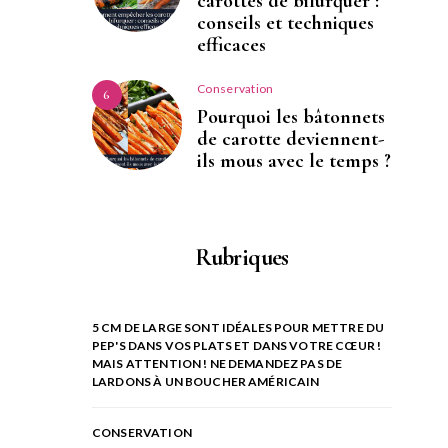
carottes de bifurquer :
conseils et techniques
efficaces
Conservation
6
Pourquoi les bâtonnets
de carotte deviennent-
ils mous avec le temps ?
Rubriques
5 CM DE LARGE SONT IDÉALES POUR METTRE DU
PEP'S DANS VOS PLATS ET DANS VOTRE CŒUR !
MAIS ATTENTION ! NE DEMANDEZ PAS DE
LARDONS À UN BOUCHER AMÉRICAIN
CONSERVATION