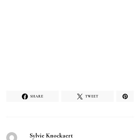
SHARE
TWEET
Sylvie Knockaert