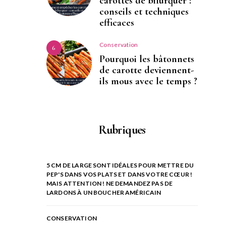
carottes de bifurquer :
conseils et techniques
efficaces
Conservation
6
Pourquoi les bâtonnets
de carotte deviennent-
ils mous avec le temps ?
Rubriques
5 CM DE LARGE SONT IDÉALES POUR METTRE DU
PEP'S DANS VOS PLATS ET DANS VOTRE CŒUR !
MAIS ATTENTION ! NE DEMANDEZ PAS DE
LARDONS À UN BOUCHER AMÉRICAIN
CONSERVATION