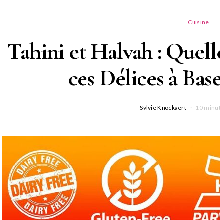
Cuisine
Tahini et Halvah : Quell
ces Délices à Bas
Sylvie Knockaert
10 minut