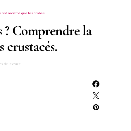
es ont montré que les crabes
ls ? Comprendre la
s crustacés.
es de lecture