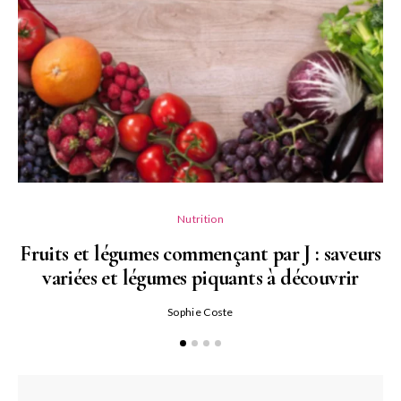
Nutrition
Fruits et légumes commençant par J : saveurs
variées et légumes piquants à découvrir
Qu
Sophie Coste