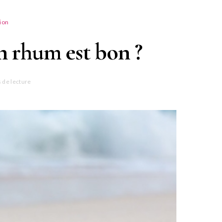
ion
n rhum est bon ?
 de lecture