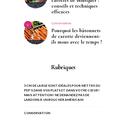
carottes de bifurquer :
conseils et techniques
efficaces
Conservation
6
Pourquoi les bâtonnets
de carotte deviennent-
ils mous avec le temps ?
Rubriques
5 CM DE LARGE SONT IDÉALES POUR METTRE DU
PEP'S DANS VOS PLATS ET DANS VOTRE CŒUR !
MAIS ATTENTION ! NE DEMANDEZ PAS DE
LARDONS À UN BOUCHER AMÉRICAIN
CONSERVATION