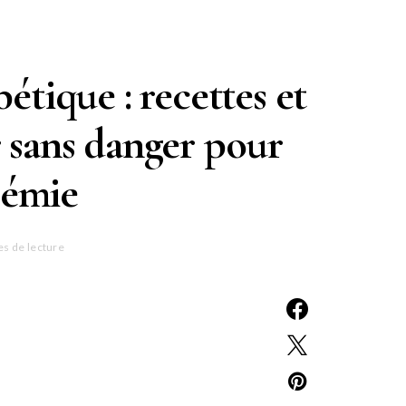
étique : recettes et
r sans danger pour
cémie
es de lecture