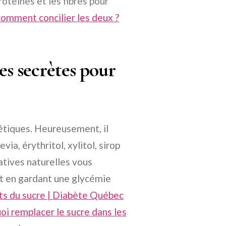
rotéines et les fibres pour
comment concilier les deux ?
es secrètes pour
bétiques. Heureusement, il
ia, érythritol, xylitol, sirop
natives naturelles vous
ut en gardant une glycémie
ts du sucre | Diabète Québec
oi remplacer le sucre dans les