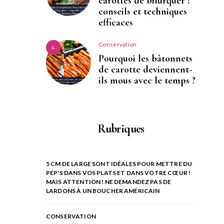
carottes de bifurquer :
conseils et techniques
efficaces
Conservation
6
Pourquoi les bâtonnets
de carotte deviennent-
ils mous avec le temps ?
Rubriques
5 CM DE LARGE SONT IDÉALES POUR METTRE DU
PEP'S DANS VOS PLATS ET DANS VOTRE CŒUR !
MAIS ATTENTION ! NE DEMANDEZ PAS DE
LARDONS À UN BOUCHER AMÉRICAIN
CONSERVATION