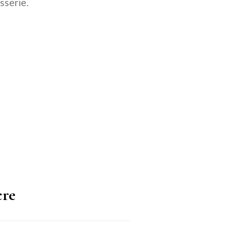
sserie.
cre