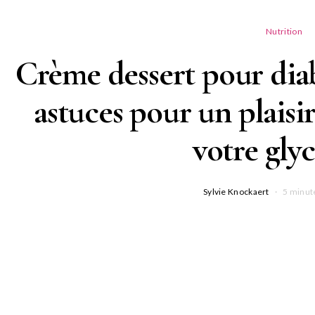
Nutrition
Crème dessert pour diab
astuces pour un plaisi
votre gly
Sylvie Knockaert
5 minut