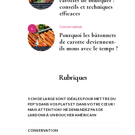
carottes de bifurquer :
conseils et techniques
efficaces
Conservation
6
Pourquoi les bâtonnets
de carotte deviennent-
ils mous avec le temps ?
Rubriques
5 CM DE LARGE SONT IDÉALES POUR METTRE DU
PEP'S DANS VOS PLATS ET DANS VOTRE CŒUR !
MAIS ATTENTION ! NE DEMANDEZ PAS DE
LARDONS À UN BOUCHER AMÉRICAIN
CONSERVATION