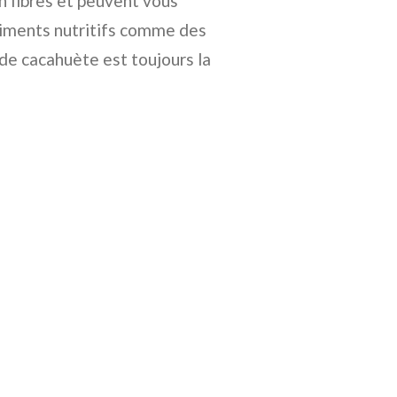
en fibres et peuvent vous
 aliments nutritifs comme des
 de cacahuète est toujours la