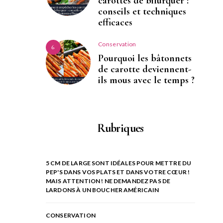
carottes de bifurquer :
conseils et techniques
efficaces
Conservation
6
Pourquoi les bâtonnets
de carotte deviennent-
ils mous avec le temps ?
Rubriques
5 CM DE LARGE SONT IDÉALES POUR METTRE DU
PEP'S DANS VOS PLATS ET DANS VOTRE CŒUR !
MAIS ATTENTION ! NE DEMANDEZ PAS DE
LARDONS À UN BOUCHER AMÉRICAIN
CONSERVATION