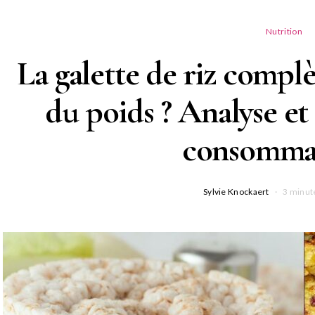
Nutrition
La galette de riz complè
du poids ? Analyse et 
consommat
Sylvie Knockaert
3 minut